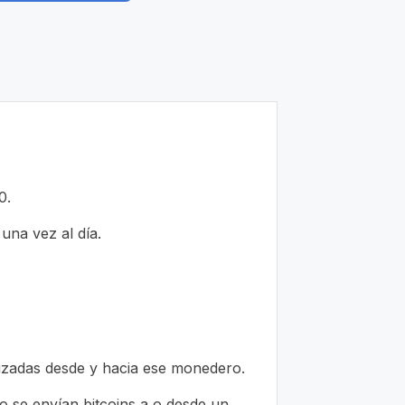
0.
 una vez al día.
lizadas desde y hacia ese monedero.
do se envían bitcoins a o desde un