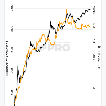
2500
$100k
$10k
2000
$1k
Number of Addresses
BTC Price (USD)
1500
$100
1000
$1
500