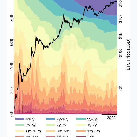
$100k
$10k
80%
$1k
60%
BTC Price (USD)
$100
40%
$1
20%
0%
2015
2020
2025
>10y
7y-10y
5y-7y
3y-5y
2y-3y
1y-2y
6m-12m
3m-6m
1m-3m