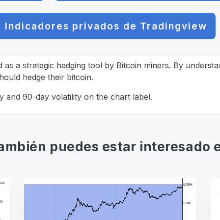
Indicadores privados de Tradingview
d as a strategic hedging tool by Bitcoin miners. By understan
ould hedge their bitcoin.
and 90-day volatility on the chart label.
ambién puedes estar interesado 